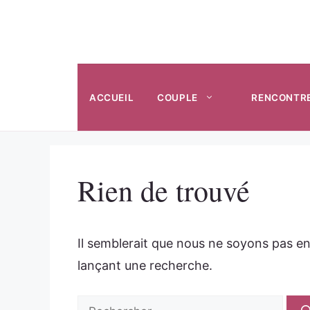
Aller
au
contenu
ACCUEIL
COUPLE
RENCONTR
Rien de trouvé
Il semblerait que nous ne soyons pas e
lançant une recherche.
Rechercher :