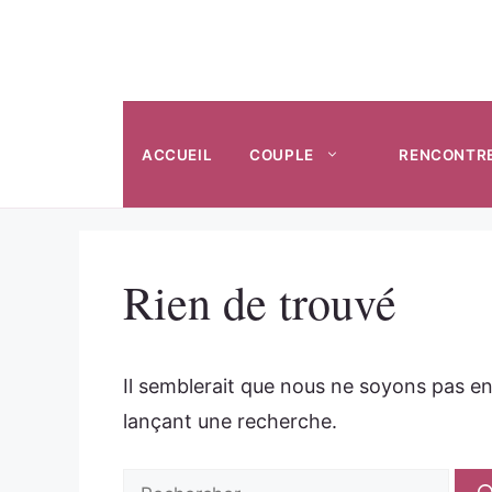
Aller
au
contenu
ACCUEIL
COUPLE
RENCONTR
Rien de trouvé
Il semblerait que nous ne soyons pas e
lançant une recherche.
Rechercher :