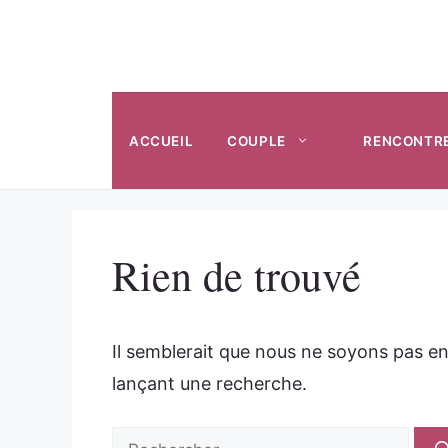
Aller
au
contenu
ACCUEIL
COUPLE
RENCONTR
Rien de trouvé
Il semblerait que nous ne soyons pas e
lançant une recherche.
Rechercher :