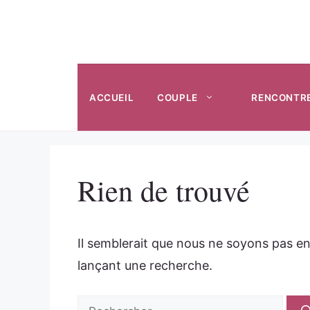
Aller
au
contenu
ACCUEIL
COUPLE
RENCONTR
Rien de trouvé
Il semblerait que nous ne soyons pas e
lançant une recherche.
Rechercher :