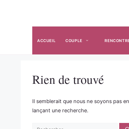
Aller
au
contenu
ACCUEIL
COUPLE
RENCONTR
Rien de trouvé
Il semblerait que nous ne soyons pas e
lançant une recherche.
Rechercher :