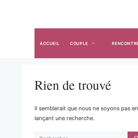
Aller
au
contenu
ACCUEIL
COUPLE
RENCONTR
Rien de trouvé
Il semblerait que nous ne soyons pas e
lançant une recherche.
Rechercher :