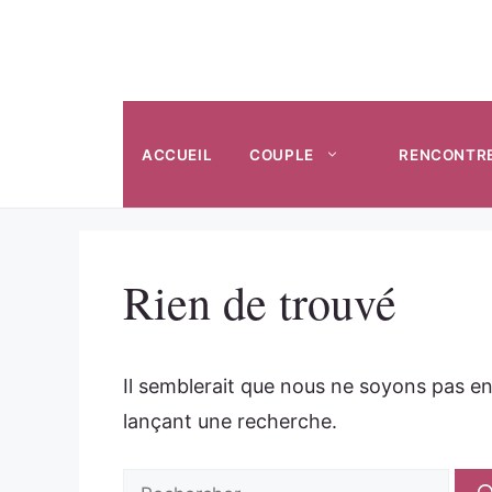
Aller
au
contenu
ACCUEIL
COUPLE
RENCONTR
Rien de trouvé
Il semblerait que nous ne soyons pas e
lançant une recherche.
Rechercher :