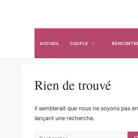
Aller
au
contenu
ACCUEIL
COUPLE
RENCONTR
Rien de trouvé
Il semblerait que nous ne soyons pas e
lançant une recherche.
Rechercher :