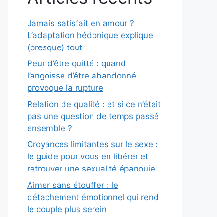
Jamais satisfait en amour ?
L’adaptation hédonique explique
(presque) tout
Peur d’être quitté : quand
l’angoisse d’être abandonné
provoque la rupture
Relation de qualité : et si ce n’était
pas une question de temps passé
ensemble ?
Croyances limitantes sur le sexe :
le guide pour vous en libérer et
retrouver une sexualité épanouie
Aimer sans étouffer : le
détachement émotionnel qui rend
le couple plus serein