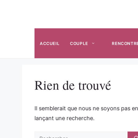
Aller
au
contenu
ACCUEIL
COUPLE
RENCONTR
Rien de trouvé
Il semblerait que nous ne soyons pas e
lançant une recherche.
Rechercher :