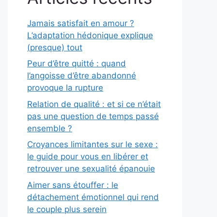
Jamais satisfait en amour ?
L’adaptation hédonique explique
(presque) tout
Peur d’être quitté : quand
l’angoisse d’être abandonné
provoque la rupture
Relation de qualité : et si ce n’était
pas une question de temps passé
ensemble ?
Croyances limitantes sur le sexe :
le guide pour vous en libérer et
retrouver une sexualité épanouie
Aimer sans étouffer : le
détachement émotionnel qui rend
le couple plus serein