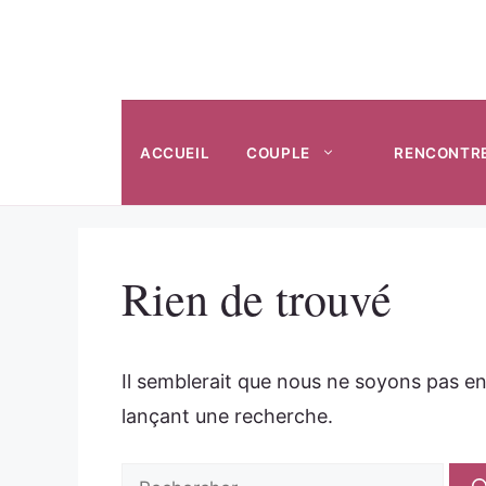
Aller
au
contenu
ACCUEIL
COUPLE
RENCONTR
Rien de trouvé
Il semblerait que nous ne soyons pas e
lançant une recherche.
Rechercher :