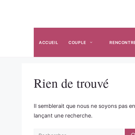
Aller
au
contenu
ACCUEIL
COUPLE
RENCONTR
Rien de trouvé
Il semblerait que nous ne soyons pas e
lançant une recherche.
Rechercher :