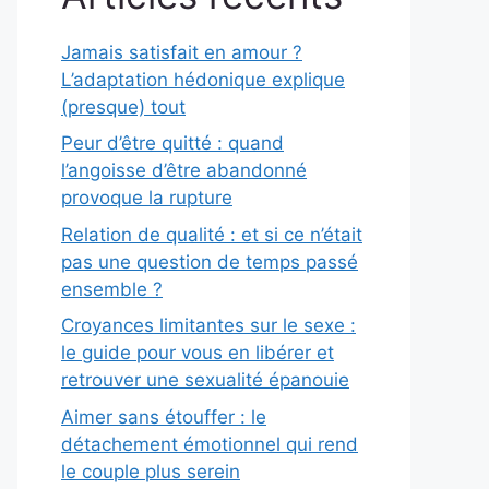
Jamais satisfait en amour ?
L’adaptation hédonique explique
(presque) tout
Peur d’être quitté : quand
l’angoisse d’être abandonné
provoque la rupture
Relation de qualité : et si ce n’était
pas une question de temps passé
ensemble ?
Croyances limitantes sur le sexe :
le guide pour vous en libérer et
retrouver une sexualité épanouie
Aimer sans étouffer : le
détachement émotionnel qui rend
le couple plus serein