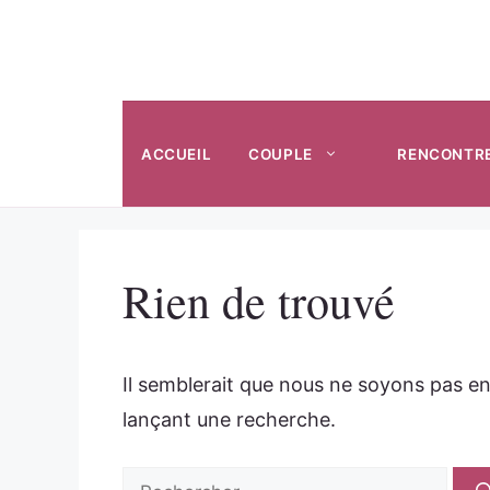
Aller
au
contenu
ACCUEIL
COUPLE
RENCONTR
Rien de trouvé
Il semblerait que nous ne soyons pas e
lançant une recherche.
Rechercher :