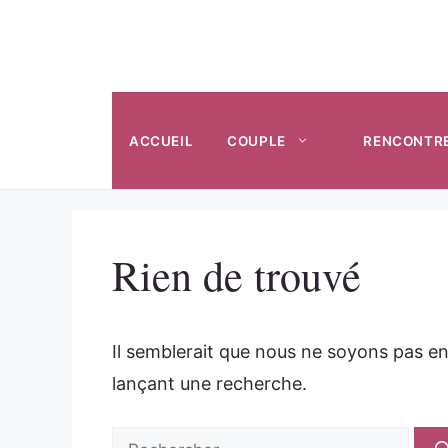
Aller
au
contenu
ACCUEIL
COUPLE
RENCONTR
Rien de trouvé
Il semblerait que nous ne soyons pas e
lançant une recherche.
Rechercher :