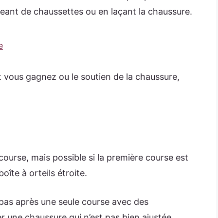
geant de chaussettes ou en laçant la chaussure.
e
vous gagnez ou le soutien de la chaussure,
ourse, mais possible si la première course est
îte à orteils étroite.
t pas après une seule course avec des
r une chaussure qui n’est pas bien ajustée,