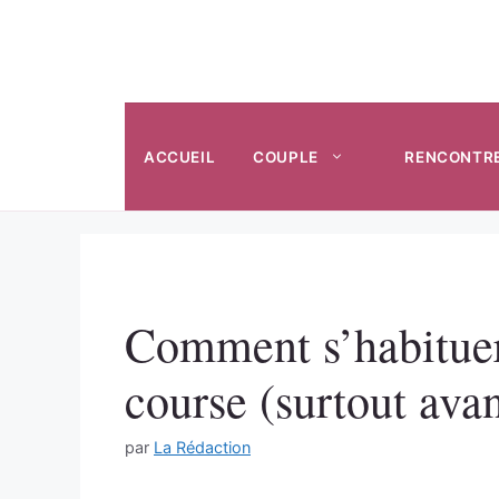
Aller
au
contenu
ACCUEIL
COUPLE
RENCONTR
Comment s’habituer
course (surtout ava
par
La Rédaction