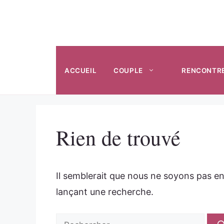
Aller
au
contenu
ACCUEIL
COUPLE
RENCONTR
Rien de trouvé
Il semblerait que nous ne soyons pas e
lançant une recherche.
Rechercher :