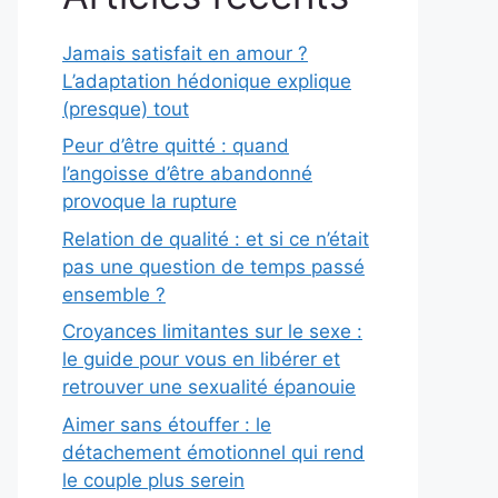
Jamais satisfait en amour ?
L’adaptation hédonique explique
(presque) tout
Peur d’être quitté : quand
l’angoisse d’être abandonné
provoque la rupture
Relation de qualité : et si ce n’était
pas une question de temps passé
ensemble ?
Croyances limitantes sur le sexe :
le guide pour vous en libérer et
retrouver une sexualité épanouie
Aimer sans étouffer : le
détachement émotionnel qui rend
le couple plus serein