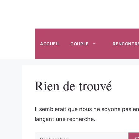
Aller
au
contenu
ACCUEIL
COUPLE
RENCONTR
Rien de trouvé
Il semblerait que nous ne soyons pas e
lançant une recherche.
Rechercher :