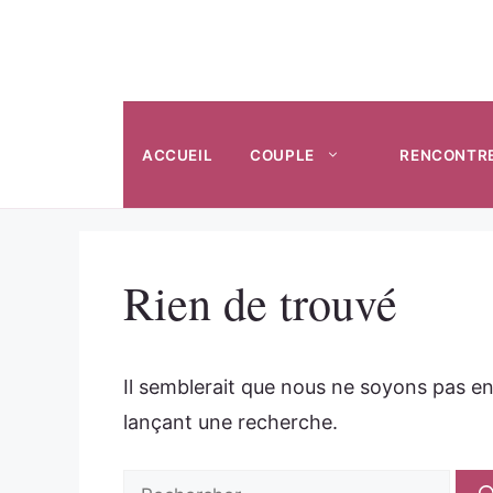
Aller
au
contenu
ACCUEIL
COUPLE
RENCONTR
Rien de trouvé
Il semblerait que nous ne soyons pas e
lançant une recherche.
Rechercher :