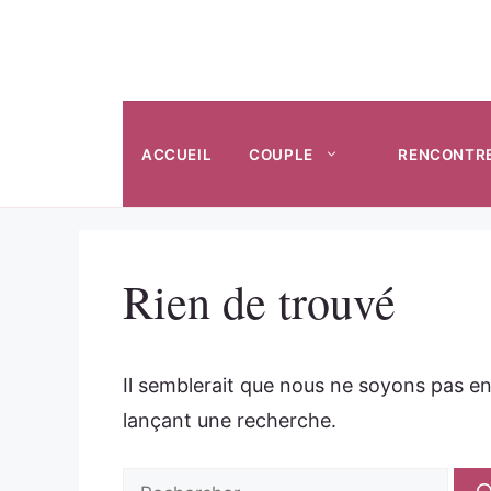
Aller
au
contenu
ACCUEIL
COUPLE
RENCONTR
Rien de trouvé
Il semblerait que nous ne soyons pas e
lançant une recherche.
Rechercher :