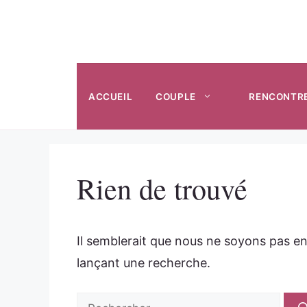
Aller
au
contenu
ACCUEIL
COUPLE
RENCONTR
Rien de trouvé
Il semblerait que nous ne soyons pas e
lançant une recherche.
Rechercher :