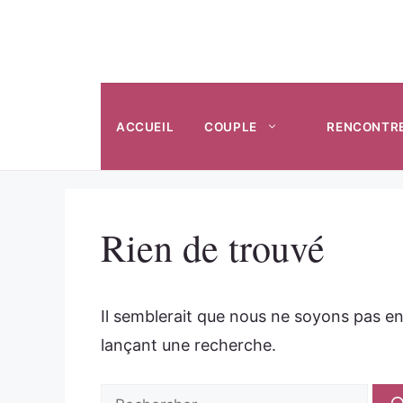
Aller
au
contenu
ACCUEIL
COUPLE
RENCONTR
Rien de trouvé
Il semblerait que nous ne soyons pas e
lançant une recherche.
Rechercher :