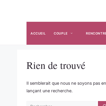
Aller
au
contenu
ACCUEIL
COUPLE
RENCONTR
Rien de trouvé
Il semblerait que nous ne soyons pas e
lançant une recherche.
Rechercher :