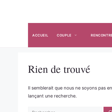
Aller
au
contenu
ACCUEIL
COUPLE
RENCONTR
Rien de trouvé
Il semblerait que nous ne soyons pas e
lançant une recherche.
Rechercher :