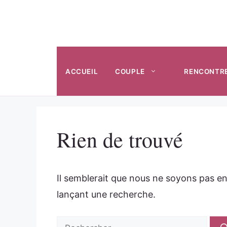
Aller
au
contenu
ACCUEIL
COUPLE
RENCONTR
Rien de trouvé
Il semblerait que nous ne soyons pas e
lançant une recherche.
Rechercher :