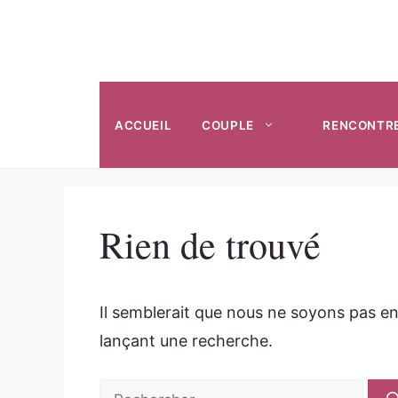
Aller
au
contenu
ACCUEIL
COUPLE
RENCONTR
Rien de trouvé
Il semblerait que nous ne soyons pas e
lançant une recherche.
Rechercher :